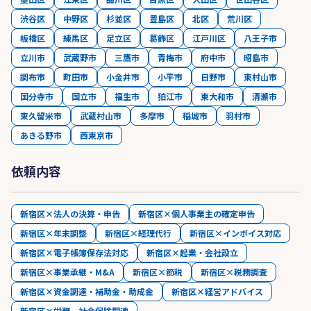
渋谷区
中野区
杉並区
豊島区
北区
荒川区
板橋区
練馬区
足立区
葛飾区
江戸川区
八王子市
立川市
武蔵野市
三鷹市
青梅市
府中市
昭島市
調布市
町田市
小金井市
小平市
日野市
東村山市
国分寺市
国立市
福生市
狛江市
東大和市
清瀬市
東久留米市
武蔵村山市
多摩市
稲城市
羽村市
あきる野市
西東京市
依頼内容
新宿区×法人の決算・申告
新宿区×個人事業主の確定申告
新宿区×年末調整
新宿区×経理代行
新宿区×インボイス対応
新宿区×電子帳簿保存法対応
新宿区×起業・会社設立
新宿区×事業承継・M&A
新宿区×節税
新宿区×税務調査
新宿区×資金調達・補助金・助成金
新宿区×経営アドバイス
新宿区×労務、社会保険関連