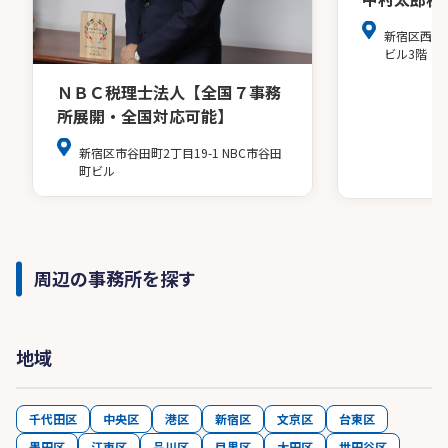
新宿区西新
ビル3階
ＮＢＣ税理士法人【全国７事務
所展開・全国対応可能】
新宿区市谷田町2丁目19-1 NBC市谷田
町ビル
周辺の事務所を探す
地域
千代田区
中央区
港区
新宿区
文京区
台東区
墨田区
江東区
品川区
目黒区
大田区
世田谷区