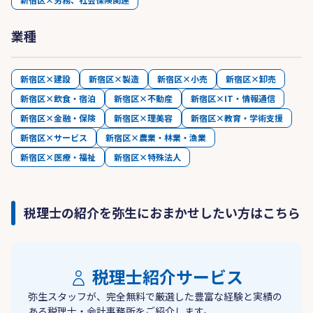
業種
新宿区×建設
新宿区×製造
新宿区×小売
新宿区×卸売
新宿区×飲食・宿泊
新宿区×不動産
新宿区×IT・情報通信
新宿区×金融・保険
新宿区×理美容
新宿区×教育・学術支援
新宿区×サービス
新宿区×農業・林業・漁業
新宿区×医療・福祉
新宿区×特殊法人
税理士の紹介を弥生におまかせしたい方はこちら
税理士紹介サービス
弥生スタッフが、完全無料で厳選した豊富な経験と実績の
ある税理士・会計事務所をご紹介します。