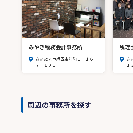
みやぎ税務会計事務所
税理
さいたま市緑区東浦和１－１６－
さ
７－１０１
１
周辺の事務所を探す