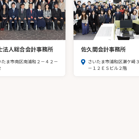
士法人総合会計事務所
佐久間会計事務所
いたま市南区南浦和２－４２－
さいたま市浦和区瀬ケ崎
２
－１２ＥＳビル２階