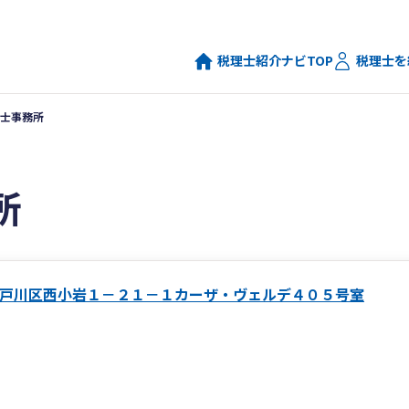
税理士紹介ナビTOP
税理士を
士事務所
所
戸川区西小岩１－２１－１カーザ・ヴェルデ４０５号室