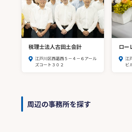
税理士法人古田土会計
ロー
江戸川区西葛西５－４－６アール
江
ズコート３０２
ビ
周辺の事務所を探す