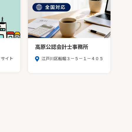
高原公認会計士事務所
１サイト
江戸川区船堀３－５－１－４０５