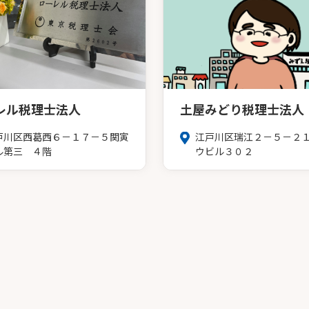
レル税理士法人
土屋みどり税理士法人
戸川区西葛西６－１７－５関寅
江戸川区瑞江２－５－２
ル第三 ４階
ウビル３０２