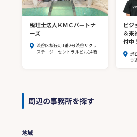
税理士法人ＫＭＣパートナ
ビジ
ーズ
＆来
付中
渋谷区桜丘町1番2号渋谷サクラ
ステージ セントラルビル14階
渋
ラ道
周辺の事務所を探す
地域