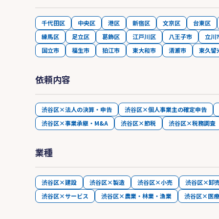
千代田区
中央区
港区
新宿区
文京区
台東区
練馬区
足立区
葛飾区
江戸川区
八王子市
立川
国立市
福生市
狛江市
東大和市
清瀬市
東久留
依頼内容
渋谷区×法人の決算・申告
渋谷区×個人事業主の確定申告
渋谷区×事業承継・M&A
渋谷区×節税
渋谷区×税務調査
業種
渋谷区×建設
渋谷区×製造
渋谷区×小売
渋谷区×卸
渋谷区×サービス
渋谷区×農業・林業・漁業
渋谷区×医