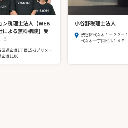
ョン税理士法人【WEB
小谷野税理士法人
社による無料相談】受
渋谷区代々木１－２２－１
！！
代々木一丁目ビル１４Ｆ
谷区道玄坂1丁目15-3プリメー
玄坂1106