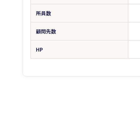
所員数
顧問先数
HP