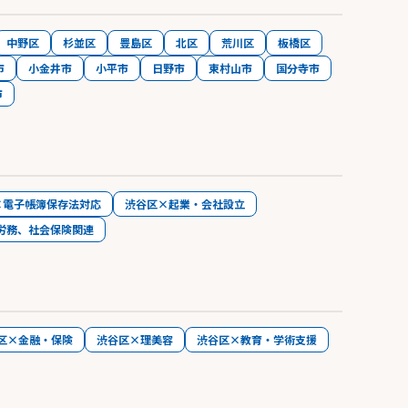
中野区
杉並区
豊島区
北区
荒川区
板橋区
市
小金井市
小平市
日野市
東村山市
国分寺市
市
×電子帳簿保存法対応
渋谷区×起業・会社設立
労務、社会保険関連
区×金融・保険
渋谷区×理美容
渋谷区×教育・学術支援