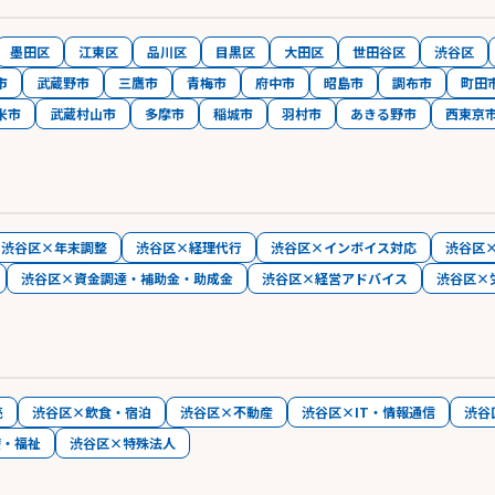
墨田区
江東区
品川区
目黒区
大田区
世田谷区
渋谷区
市
武蔵野市
三鷹市
青梅市
府中市
昭島市
調布市
町田
米市
武蔵村山市
多摩市
稲城市
羽村市
あきる野市
西東京
渋谷区×年末調整
渋谷区×経理代行
渋谷区×インボイス対応
渋谷区
渋谷区×資金調達・補助金・助成金
渋谷区×経営アドバイス
渋谷区×
売
渋谷区×飲食・宿泊
渋谷区×不動産
渋谷区×IT・情報通信
渋谷
療・福祉
渋谷区×特殊法人