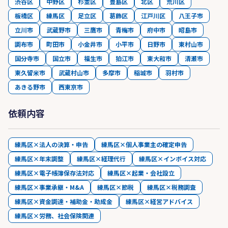
渋谷区
中野区
杉並区
豊島区
北区
荒川区
板橋区
練馬区
足立区
葛飾区
江戸川区
八王子市
立川市
武蔵野市
三鷹市
青梅市
府中市
昭島市
調布市
町田市
小金井市
小平市
日野市
東村山市
国分寺市
国立市
福生市
狛江市
東大和市
清瀬市
東久留米市
武蔵村山市
多摩市
稲城市
羽村市
あきる野市
西東京市
依頼内容
練馬区×法人の決算・申告
練馬区×個人事業主の確定申告
練馬区×年末調整
練馬区×経理代行
練馬区×インボイス対応
練馬区×電子帳簿保存法対応
練馬区×起業・会社設立
練馬区×事業承継・M&A
練馬区×節税
練馬区×税務調査
練馬区×資金調達・補助金・助成金
練馬区×経営アドバイス
練馬区×労務、社会保険関連