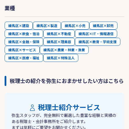
業種
練馬区×建設
練馬区×製造
練馬区×小売
練馬区×卸売
練馬区×飲食・宿泊
練馬区×不動産
練馬区×IT・情報通信
練馬区×金融・保険
練馬区×理美容
練馬区×教育・学術支援
練馬区×サービス
練馬区×農業・林業・漁業
練馬区×医療・福祉
練馬区×特殊法人
税理士の紹介を弥生におまかせしたい方はこちら
税理士紹介サービス
弥生スタッフが、完全無料で厳選した豊富な経験と実績の
ある税理士・会計事務所をご紹介します。
まずは気軽にご要望をお聞かせください。