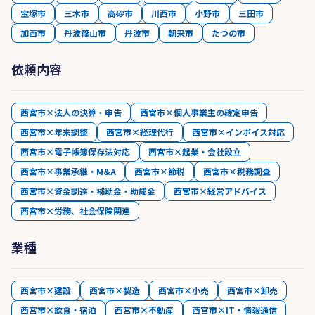
宝塚市
三木市
高砂市
川西市
小野市
三田市
加西市
丹波篠山市
丹波市
朝来市
たつの市
依頼内容
西宮市×法人の決算・申告
西宮市×個人事業主の確定申告
西宮市×年末調整
西宮市×経理代行
西宮市×インボイス対応
西宮市×電子帳簿保存法対応
西宮市×起業・会社設立
西宮市×事業承継・M&A
西宮市×節税
西宮市×税務調査
西宮市×資金調達・補助金・助成金
西宮市×経営アドバイス
西宮市×労務、社会保険関連
業種
西宮市×建設
西宮市×製造
西宮市×小売
西宮市×卸売
西宮市×飲食・宿泊
西宮市×不動産
西宮市×IT・情報通信