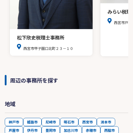
みらい税理
西宮市戸田
松下欣史税理士事務所
西宮市甲子園口北町２３－１０
周辺の事務所を探す
地域
神戸市
姫路市
尼崎市
明石市
西宮市
洲本市
芦屋市
伊丹市
豊岡市
加古川市
赤穂市
西脇市