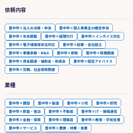
依頼内容
豊中市×法人の決算・申告
豊中市×個人事業主の確定申告
豊中市×年末調整
豊中市×経理代行
豊中市×インボイス対応
豊中市×電子帳簿保存法対応
豊中市×起業・会社設立
豊中市×事業承継・M&A
豊中市×節税
豊中市×税務調査
豊中市×資金調達・補助金・助成金
豊中市×経営アドバイス
豊中市×労務、社会保険関連
業種
豊中市×建設
豊中市×製造
豊中市×小売
豊中市×卸売
豊中市×飲食・宿泊
豊中市×不動産
豊中市×IT・情報通信
豊中市×金融・保険
豊中市×理美容
豊中市×教育・学術支援
豊中市×サービス
豊中市×農業・林業・漁業