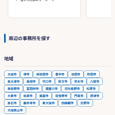
周辺の事務所を探す
地域
大阪市
堺市
岸和田市
豊中市
池田市
吹田市
泉大津市
高槻市
守口市
枚方市
茨木市
八尾市
泉佐野市
富田林市
寝屋川市
河内長野市
松原市
大東市
和泉市
箕面市
羽曳野市
門真市
摂津市
高石市
藤井寺市
東大阪市
四條畷市
交野市
大阪狭山市