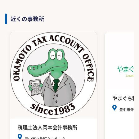
近くの事務所
やまぐち税
豊中市寺内
税理士法人岡本会計事務所
豊中市北条町２－６－３