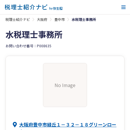
メ
税理士紹介ナビ
大阪府
豊中市
水税理士事務所
水税理士事務所
お問い合わせ番号：P008635
No Image
大阪府豊中市緑丘１－３２－１８グリーンロー