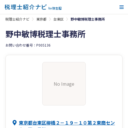
メ
税理士紹介ナビ
東京都
台東区
野中敏博税理士事務所
野中敏博税理士事務所
お問い合わせ番号：P005136
No Image
東京都台東区柳橋２－１９－１０第２東商セン