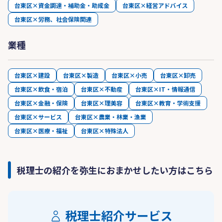
台東区×資金調達・補助金・助成金
台東区×経営アドバイス
台東区×労務、社会保険関連
業種
台東区×建設
台東区×製造
台東区×小売
台東区×卸売
台東区×飲食・宿泊
台東区×不動産
台東区×IT・情報通信
台東区×金融・保険
台東区×理美容
台東区×教育・学術支援
台東区×サービス
台東区×農業・林業・漁業
台東区×医療・福祉
台東区×特殊法人
税理士の紹介を弥生におまかせしたい方はこちら
税理士紹介サービス