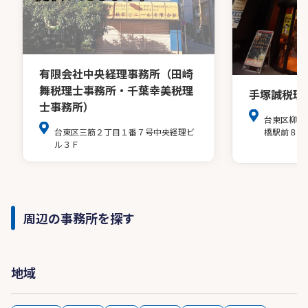
有限会社中央経理事務所（田崎
舞税理士事務所・千葉幸美税理
手塚誠税理
士事務所）
台東区柳橋
台東区三筋２丁目１番７号中央経理ビ
橋駅前８階
ル３Ｆ
周辺の事務所を探す
地域