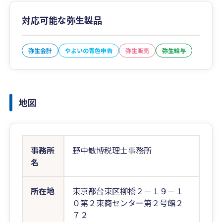
対応可能な弥生製品
弥生会計
やよいの青色申告
弥生販売
弥生給与
地図
事務所
野中敏博税理士事務所
名
所在地
東京都台東区柳橋２－１９－１
０第２東商センター第２号館２
７２