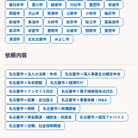
春日井市
豊川市
碧南市
刈谷市
豊田市
安城市
西尾市
犬山市
常滑市
江南市
小牧市
稲沢市
新城市
東海市
大府市
知多市
知立市
尾張旭市
高浜市
岩倉市
豊明市
日進市
田原市
愛西市
清須市
北名古屋市
みよし市
依頼内容
名古屋市×法人の決算・申告
名古屋市×個人事業主の確定申告
名古屋市×年末調整
名古屋市×経理代行
名古屋市×インボイス対応
名古屋市×電子帳簿保存法対応
名古屋市×起業・会社設立
名古屋市×事業承継・M&A
名古屋市×節税
名古屋市×税務調査
名古屋市×資金調達・補助金・助成金
名古屋市×経営アドバイス
名古屋市×労務、社会保険関連