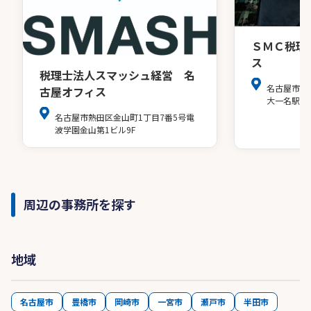
ＳＭＣ税理
ス
税理士法人スマッシュ経営 名
名古屋市中
古屋オフィス
大一名駅ビ
名古屋市熱田区金山町1丁目7番5号電
波学園金山第1ビル9F
周辺の事務所を探す
地域
名古屋市
豊橋市
岡崎市
一宮市
瀬戸市
半田市