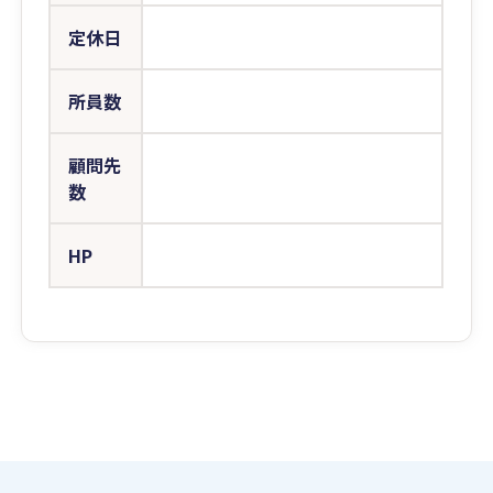
定休日
所員数
顧問先
数
HP