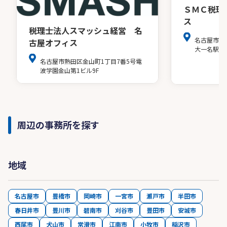
ＳＭＣ税理
ス
税理士法人スマッシュ経営 名
名古屋市中
古屋オフィス
大一名駅ビ
名古屋市熱田区金山町1丁目7番5号電
波学園金山第1ビル9F
周辺の事務所を探す
地域
名古屋市
豊橋市
岡崎市
一宮市
瀬戸市
半田市
春日井市
豊川市
碧南市
刈谷市
豊田市
安城市
西尾市
犬山市
常滑市
江南市
小牧市
稲沢市