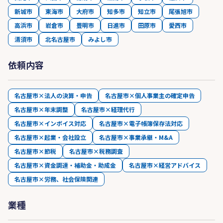
新城市
東海市
大府市
知多市
知立市
尾張旭市
高浜市
岩倉市
豊明市
日進市
田原市
愛西市
清須市
北名古屋市
みよし市
依頼内容
名古屋市×法人の決算・申告
名古屋市×個人事業主の確定申告
名古屋市×年末調整
名古屋市×経理代行
名古屋市×インボイス対応
名古屋市×電子帳簿保存法対応
名古屋市×起業・会社設立
名古屋市×事業承継・M&A
名古屋市×節税
名古屋市×税務調査
名古屋市×資金調達・補助金・助成金
名古屋市×経営アドバイス
名古屋市×労務、社会保険関連
業種