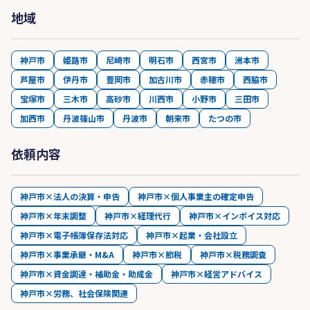
地域
神戸市
姫路市
尼崎市
明石市
西宮市
洲本市
芦屋市
伊丹市
豊岡市
加古川市
赤穂市
西脇市
宝塚市
三木市
高砂市
川西市
小野市
三田市
加西市
丹波篠山市
丹波市
朝来市
たつの市
依頼内容
神戸市×法人の決算・申告
神戸市×個人事業主の確定申告
神戸市×年末調整
神戸市×経理代行
神戸市×インボイス対応
神戸市×電子帳簿保存法対応
神戸市×起業・会社設立
神戸市×事業承継・M&A
神戸市×節税
神戸市×税務調査
神戸市×資金調達・補助金・助成金
神戸市×経営アドバイス
神戸市×労務、社会保険関連