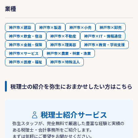
業種
神戸市×建設
神戸市×製造
神戸市×小売
神戸市×卸売
神戸市×飲食・宿泊
神戸市×不動産
神戸市×IT・情報通信
神戸市×金融・保険
神戸市×理美容
神戸市×教育・学術支援
神戸市×サービス
神戸市×農業・林業・漁業
神戸市×医療・福祉
神戸市×特殊法人
税理士の紹介を弥生におまかせしたい方はこちら
税理士紹介サービス
弥生スタッフが、完全無料で厳選した豊富な経験と実績の
ある税理士・会計事務所をご紹介します。
まずは気軽にご要望をお聞かせください。