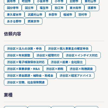
調布市
町田市
小金井市
小平市
日野市
東村山市
国分寺市
国立市
福生市
狛江市
東大和市
清瀬市
東久留米市
武蔵村山市
多摩市
稲城市
羽村市
あきる野市
西東京市
依頼内容
渋谷区×法人の決算・申告
渋谷区×個人事業主の確定申告
渋谷区×年末調整
渋谷区×経理代行
渋谷区×インボイス対応
渋谷区×電子帳簿保存法対応
渋谷区×起業・会社設立
渋谷区×事業承継・M&A
渋谷区×節税
渋谷区×税務調査
渋谷区×資金調達・補助金・助成金
渋谷区×経営アドバイス
渋谷区×労務、社会保険関連
業種