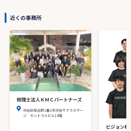
近くの事務所
税理士法人ＫＭＣパートナーズ
渋谷区桜丘町1番2号渋谷サクラステー
ジ セントラルビル14階
ビジョン税