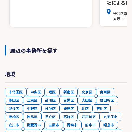
社による無
渋谷区道玄坂
玄坂1106
周辺の事務所を探す
地域
千代田区
中央区
港区
新宿区
文京区
台東区
墨田区
江東区
品川区
目黒区
大田区
世田谷区
渋谷区
中野区
杉並区
豊島区
北区
荒川区
板橋区
練馬区
足立区
葛飾区
江戸川区
八王子市
立川市
武蔵野市
三鷹市
青梅市
府中市
昭島市