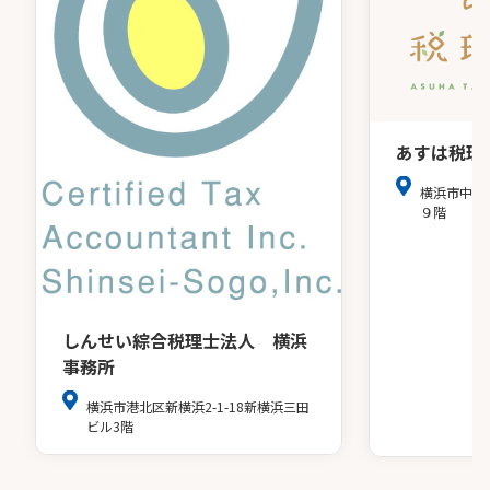
あすは税理
横浜市中区
９階
しんせい綜合税理士法人 横浜
事務所
横浜市港北区新横浜2-1-18新横浜三田
ビル3階