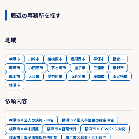
周辺の事務所を探す
地域
横浜市
川崎市
相模原市
横須賀市
平塚市
鎌倉市
藤沢市
小田原市
茅ヶ崎市
逗子市
三浦市
秦野市
厚木市
大和市
伊勢原市
海老名市
座間市
南足柄市
綾瀬市
依頼内容
横浜市×法人の決算・申告
横浜市×個人事業主の確定申告
横浜市×年末調整
横浜市×経理代行
横浜市×インボイス対応
横浜市×電子帳簿保存法対応
横浜市×起業・会社設立