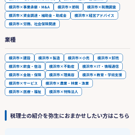
横浜市×事業承継・M&A
横浜市×節税
横浜市×税務調査
横浜市×資金調達・補助金・助成金
横浜市×経営アドバイス
横浜市×労務、社会保険関連
業種
横浜市×建設
横浜市×製造
横浜市×小売
横浜市×卸売
横浜市×飲食・宿泊
横浜市×不動産
横浜市×IT・情報通信
横浜市×金融・保険
横浜市×理美容
横浜市×教育・学術支援
横浜市×サービス
横浜市×農業・林業・漁業
横浜市×医療・福祉
横浜市×特殊法人
税理士の紹介を弥生におまかせしたい方はこちら