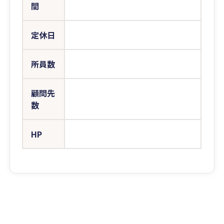
間
定休日
所員数
顧問先
数
HP