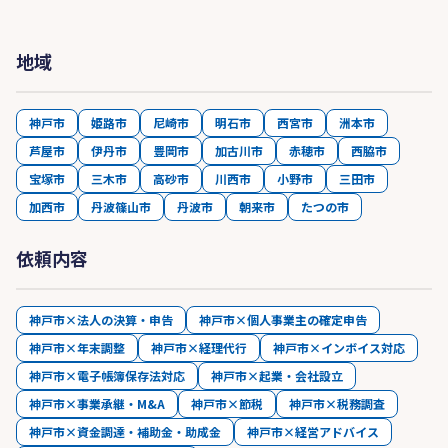
地域
神戸市
姫路市
尼崎市
明石市
西宮市
洲本市
芦屋市
伊丹市
豊岡市
加古川市
赤穂市
西脇市
宝塚市
三木市
高砂市
川西市
小野市
三田市
加西市
丹波篠山市
丹波市
朝来市
たつの市
依頼内容
神戸市×法人の決算・申告
神戸市×個人事業主の確定申告
神戸市×年末調整
神戸市×経理代行
神戸市×インボイス対応
神戸市×電子帳簿保存法対応
神戸市×起業・会社設立
神戸市×事業承継・M&A
神戸市×節税
神戸市×税務調査
神戸市×資金調達・補助金・助成金
神戸市×経営アドバイス