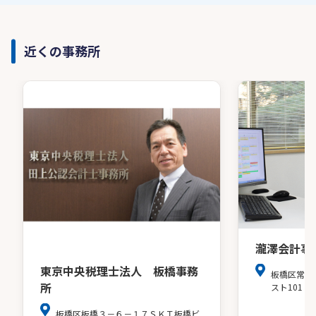
近くの事務所
瀧澤会計事
東京中央税理士法人 板橋事務
板橋区常盤
所
スト101
板橋区板橋３－６－１７ＳＫＴ板橋ビ