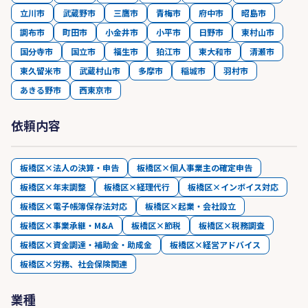
立川市
武蔵野市
三鷹市
青梅市
府中市
昭島市
調布市
町田市
小金井市
小平市
日野市
東村山市
国分寺市
国立市
福生市
狛江市
東大和市
清瀬市
東久留米市
武蔵村山市
多摩市
稲城市
羽村市
あきる野市
西東京市
依頼内容
板橋区×法人の決算・申告
板橋区×個人事業主の確定申告
板橋区×年末調整
板橋区×経理代行
板橋区×インボイス対応
板橋区×電子帳簿保存法対応
板橋区×起業・会社設立
板橋区×事業承継・M&A
板橋区×節税
板橋区×税務調査
板橋区×資金調達・補助金・助成金
板橋区×経営アドバイス
板橋区×労務、社会保険関連
業種