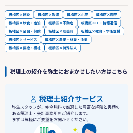
板橋区×建設
板橋区×製造
板橋区×小売
板橋区×卸売
板橋区×飲食・宿泊
板橋区×不動産
板橋区×IT・情報通信
板橋区×金融・保険
板橋区×理美容
板橋区×教育・学術支援
板橋区×サービス
板橋区×農業・林業・漁業
板橋区×医療・福祉
板橋区×特殊法人
税理士の紹介を弥生におまかせしたい方はこちら
税理士紹介サービス
弥生スタッフが、完全無料で厳選した豊富な経験と実績の
ある税理士・会計事務所をご紹介します。
まずは気軽にご要望をお聞かせください。