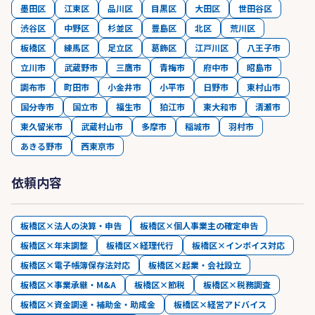
墨田区
江東区
品川区
目黒区
大田区
世田谷区
渋谷区
中野区
杉並区
豊島区
北区
荒川区
板橋区
練馬区
足立区
葛飾区
江戸川区
八王子市
立川市
武蔵野市
三鷹市
青梅市
府中市
昭島市
調布市
町田市
小金井市
小平市
日野市
東村山市
国分寺市
国立市
福生市
狛江市
東大和市
清瀬市
東久留米市
武蔵村山市
多摩市
稲城市
羽村市
あきる野市
西東京市
依頼内容
板橋区×法人の決算・申告
板橋区×個人事業主の確定申告
板橋区×年末調整
板橋区×経理代行
板橋区×インボイス対応
板橋区×電子帳簿保存法対応
板橋区×起業・会社設立
板橋区×事業承継・M&A
板橋区×節税
板橋区×税務調査
板橋区×資金調達・補助金・助成金
板橋区×経営アドバイス