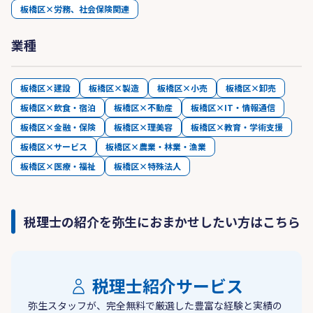
板橋区×労務、社会保険関連
業種
板橋区×建設
板橋区×製造
板橋区×小売
板橋区×卸売
板橋区×飲食・宿泊
板橋区×不動産
板橋区×IT・情報通信
板橋区×金融・保険
板橋区×理美容
板橋区×教育・学術支援
板橋区×サービス
板橋区×農業・林業・漁業
板橋区×医療・福祉
板橋区×特殊法人
税理士の紹介を弥生におまかせしたい方はこちら
税理士紹介サービス
弥生スタッフが、完全無料で厳選した豊富な経験と実績の