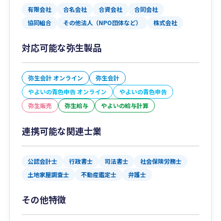
有限会社
合名会社
合資会社
合同会社
協同組合
その他法人（NPO団体など）
株式会社
対応可能な弥生製品
弥生会計 オンライン
弥生会計
やよいの青色申告 オンライン
やよいの青色申告
弥生販売
弥生給与
やよいの給与計算
連携可能な関連士業
公認会計士
行政書士
司法書士
社会保険労務士
土地家屋調査士
不動産鑑定士
弁護士
その他特徴