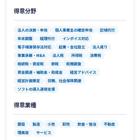
得意分野
法人の決算・申告
個人事業主の確定申告
記帳代行
年末調整
経理代行
インボイス対応
電子帳簿保存法対応
起業・会社設立
法人成り
事業承継・M&A
法人税
所得税
消費税
相続税・資産税
節税
税務調査
資金調達・補助金・助成金
経営アドバイス
経営計画策定
労務、社会保険関連
ソフトの導入運用支援
得意業種
建設
製造
小売
卸売
飲食・宿泊
不動産
理美容
サービス