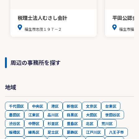
税理士法人むさし会計
平田公認会
福生市志茂１９７－２
福生市福生
周辺の事務所を探す
地域
千代田区
中央区
港区
新宿区
文京区
台東区
墨田区
江東区
品川区
目黒区
大田区
世田谷区
渋谷区
中野区
杉並区
豊島区
北区
荒川区
板橋区
練馬区
足立区
葛飾区
江戸川区
八王子市