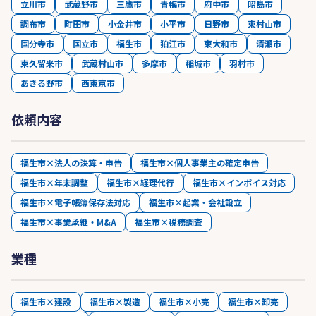
立川市
武蔵野市
三鷹市
青梅市
府中市
昭島市
調布市
町田市
小金井市
小平市
日野市
東村山市
国分寺市
国立市
福生市
狛江市
東大和市
清瀬市
東久留米市
武蔵村山市
多摩市
稲城市
羽村市
あきる野市
西東京市
依頼内容
福生市×法人の決算・申告
福生市×個人事業主の確定申告
福生市×年末調整
福生市×経理代行
福生市×インボイス対応
福生市×電子帳簿保存法対応
福生市×起業・会社設立
福生市×事業承継・M&A
福生市×税務調査
業種
福生市×建設
福生市×製造
福生市×小売
福生市×卸売