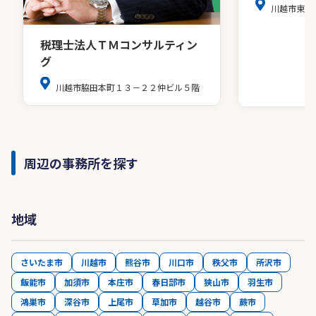
川越市東田
税理士法人ＴＭコンサルティン
グ
川越市脇田本町１３－２２仲ビル５階
周辺の事務所を探す
地域
さいたま市
川越市
熊谷市
川口市
秩父市
所沢市
飯能市
加須市
本庄市
春日部市
狭山市
羽生市
鴻巣市
深谷市
上尾市
草加市
越谷市
蕨市