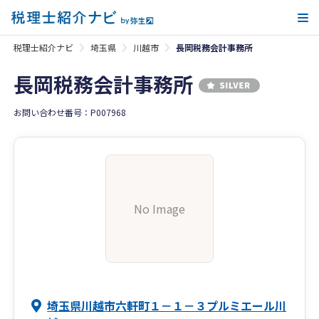
メ
税理士紹介ナビ
埼玉県
川越市
長岡税務会計事務所
長岡税務会計事務所
お問い合わせ番号：P007968
No Image
埼玉県川越市六軒町１－１－３プルミエール川