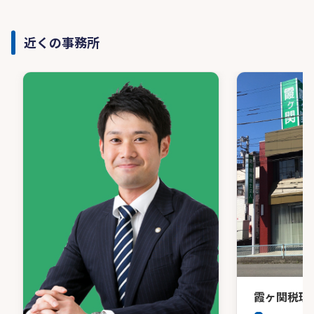
近くの事務所
霞ヶ関税理