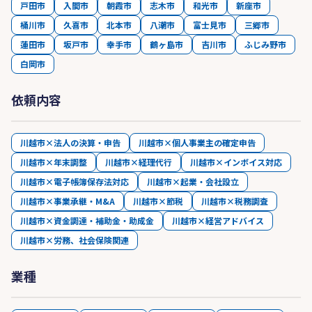
戸田市
入間市
朝霞市
志木市
和光市
新座市
桶川市
久喜市
北本市
八潮市
富士見市
三郷市
蓮田市
坂戸市
幸手市
鶴ヶ島市
吉川市
ふじみ野市
白岡市
依頼内容
川越市×法人の決算・申告
川越市×個人事業主の確定申告
川越市×年末調整
川越市×経理代行
川越市×インボイス対応
川越市×電子帳簿保存法対応
川越市×起業・会社設立
川越市×事業承継・M&A
川越市×節税
川越市×税務調査
川越市×資金調達・補助金・助成金
川越市×経営アドバイス
川越市×労務、社会保険関連
業種