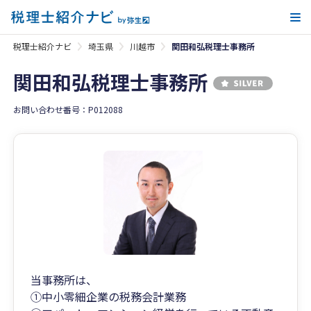
メ
税理士紹介ナビ
埼玉県
川越市
関田和弘税理士事務所
関田和弘税理士事務所
お問い合わせ番号：P012088
当事務所は、
①中小零細企業の税務会計業務