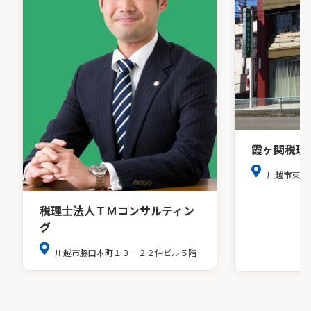
霞ヶ関税理
川越市東田
税理士法人ＴＭコンサルティン
グ
川越市脇田本町１３－２２仲ビル５階