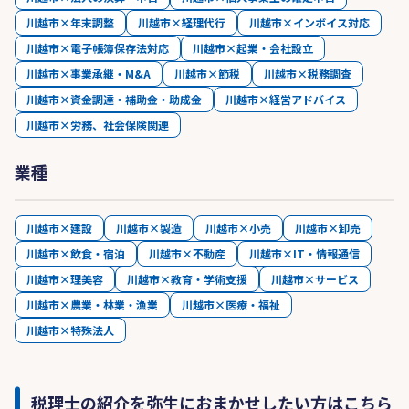
川越市×年末調整
川越市×経理代行
川越市×インボイス対応
川越市×電子帳簿保存法対応
川越市×起業・会社設立
川越市×事業承継・M&A
川越市×節税
川越市×税務調査
川越市×資金調達・補助金・助成金
川越市×経営アドバイス
川越市×労務、社会保険関連
業種
川越市×建設
川越市×製造
川越市×小売
川越市×卸売
川越市×飲食・宿泊
川越市×不動産
川越市×IT・情報通信
川越市×理美容
川越市×教育・学術支援
川越市×サービス
川越市×農業・林業・漁業
川越市×医療・福祉
川越市×特殊法人
税理士の紹介を弥生におまかせしたい方はこちら