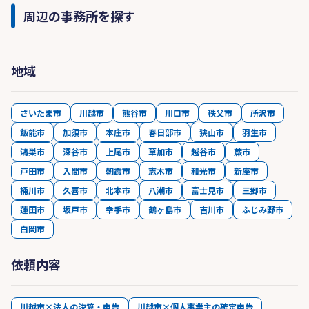
周辺の事務所を探す
地域
さいたま市
川越市
熊谷市
川口市
秩父市
所沢市
飯能市
加須市
本庄市
春日部市
狭山市
羽生市
鴻巣市
深谷市
上尾市
草加市
越谷市
蕨市
戸田市
入間市
朝霞市
志木市
和光市
新座市
桶川市
久喜市
北本市
八潮市
富士見市
三郷市
蓮田市
坂戸市
幸手市
鶴ヶ島市
吉川市
ふじみ野市
白岡市
依頼内容
川越市×法人の決算・申告
川越市×個人事業主の確定申告