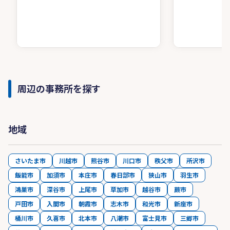
周辺の事務所を探す
地域
さいたま市
川越市
熊谷市
川口市
秩父市
所沢市
飯能市
加須市
本庄市
春日部市
狭山市
羽生市
鴻巣市
深谷市
上尾市
草加市
越谷市
蕨市
戸田市
入間市
朝霞市
志木市
和光市
新座市
桶川市
久喜市
北本市
八潮市
富士見市
三郷市