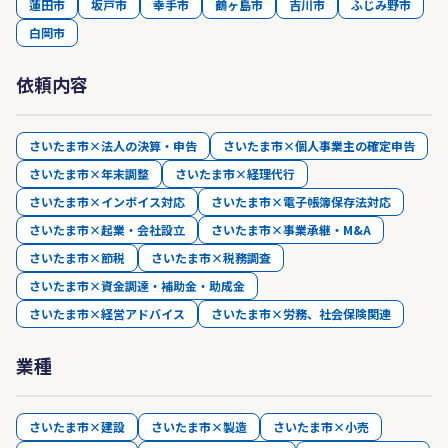
蓮田市
坂戸市
幸手市
鶴ヶ島市
吉川市
ふじみ野市
白岡市
依頼内容
さいたま市×法人の決算・申告
さいたま市×個人事業主の確定申告
さいたま市×年末調整
さいたま市×経理代行
さいたま市×インボイス対応
さいたま市×電子帳簿保存法対応
さいたま市×起業・会社設立
さいたま市×事業承継・M&A
さいたま市×節税
さいたま市×税務調査
さいたま市×資金調達・補助金・助成金
さいたま市×経営アドバイス
さいたま市×労務、社会保険関連
業種
さいたま市×建設
さいたま市×製造
さいたま市×小売