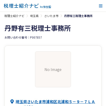
メ
税理士紹介ナビ
埼玉県
さいたま市
丹野有三税理士事務所
丹野有三税理士事務所
お問い合わせ番号：P007857
No Image
埼玉県さいたま市浦和区北浦和５－９－７ＬＡ