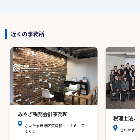
近くの事務所
みやぎ税務会計事務所
税理士法人
さいたま市緑区東浦和１－１６－７－
さいたま市
１０１