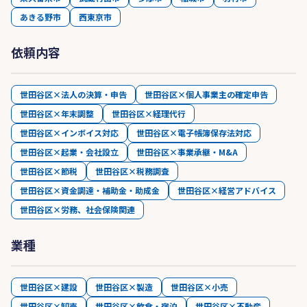
あきる野市
西東京市
依頼内容
世田谷区×法人の決算・申告
世田谷区×個人事業主の確定申告
世田谷区×年末調整
世田谷区×経理代行
世田谷区×インボイス対応
世田谷区×電子帳簿保存法対応
世田谷区×起業・会社設立
世田谷区×事業承継・M&A
世田谷区×節税
世田谷区×税務調査
世田谷区×資金調達・補助金・助成金
世田谷区×経営アドバイス
世田谷区×労務、社会保険関連
業種
世田谷区×建設
世田谷区×製造
世田谷区×小売
世田谷区×卸売
世田谷区×飲食・宿泊
世田谷区×不動産