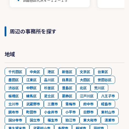
世田谷区代沢４－１２－１５
周辺の事務所を探す
地域
千代田区
中央区
港区
新宿区
文京区
台東区
墨田区
江東区
品川区
目黒区
大田区
世田谷区
渋谷区
中野区
杉並区
豊島区
北区
荒川区
板橋区
練馬区
足立区
葛飾区
江戸川区
八王子市
立川市
武蔵野市
三鷹市
青梅市
府中市
昭島市
調布市
町田市
小金井市
小平市
日野市
東村山市
国分寺市
国立市
福生市
狛江市
東大和市
清瀬市
東久留米市
武蔵村山市
多摩市
稲城市
羽村市