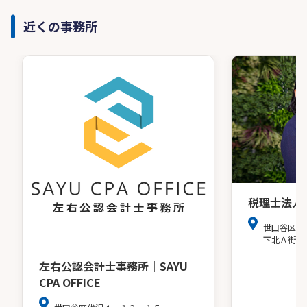
近くの事務所
税理士法人
世田谷区北
下北Ａ街区
左右公認会計士事務所│SAYU
CPA OFFICE