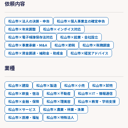
依頼内容
松山市×法人の決算・申告
松山市×個人事業主の確定申告
松山市×年末調整
松山市×インボイス対応
松山市×電子帳簿保存法対応
松山市×起業・会社設立
松山市×事業承継・M&A
松山市×節税
松山市×税務調査
松山市×資金調達・補助金・助成金
松山市×経営アドバイス
業種
松山市×建設
松山市×製造
松山市×小売
松山市×卸売
松山市×飲食・宿泊
松山市×不動産
松山市×IT・情報通信
松山市×金融・保険
松山市×理美容
松山市×教育・学術支援
松山市×サービス
松山市×農業・林業・漁業
松山市×医療・福祉
松山市×特殊法人