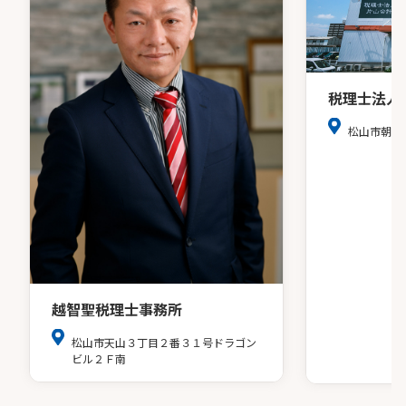
税理士法人
松山市朝生
越智聖税理士事務所
松山市天山３丁目２番３１号ドラゴン
ビル２Ｆ南