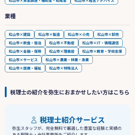
松山市×資金調達・補助金・助成金
松山市×経営アドバイス
業種
松山市×建設
松山市×製造
松山市×小売
松山市×卸売
松山市×飲食・宿泊
松山市×不動産
松山市×IT・情報通信
松山市×金融・保険
松山市×理美容
松山市×教育・学術支援
松山市×サービス
松山市×農業・林業・漁業
松山市×医療・福祉
松山市×特殊法人
税理士の紹介を弥生におまかせしたい方はこちら
税理士紹介サービス
弥生スタッフが、完全無料で厳選した豊富な経験と実績の
ある税理士・会計事務所をご紹介します。