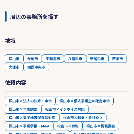
周辺の事務所を探す
地域
松山市
今治市
宇和島市
八幡浜市
新居浜市
西条市
大洲市
四国中央市
依頼内容
松山市×法人の決算・申告
松山市×個人事業主の確定申告
松山市×年末調整
松山市×インボイス対応
松山市×電子帳簿保存法対応
松山市×起業・会社設立
松山市×事業承継・M&A
松山市×節税
松山市×税務調査