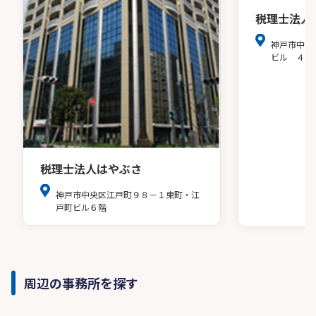
税理士法人
神戸市中央
ビル ４階
税理士法人はやぶさ
神戸市中央区江戸町９８－１東町・江
戸町ビル６階
周辺の事務所を探す