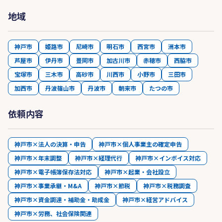
地域
神戸市
姫路市
尼崎市
明石市
西宮市
洲本市
芦屋市
伊丹市
豊岡市
加古川市
赤穂市
西脇市
宝塚市
三木市
高砂市
川西市
小野市
三田市
加西市
丹波篠山市
丹波市
朝来市
たつの市
依頼内容
神戸市×法人の決算・申告
神戸市×個人事業主の確定申告
神戸市×年末調整
神戸市×経理代行
神戸市×インボイス対応
神戸市×電子帳簿保存法対応
神戸市×起業・会社設立
神戸市×事業承継・M&A
神戸市×節税
神戸市×税務調査
神戸市×資金調達・補助金・助成金
神戸市×経営アドバイス
神戸市×労務、社会保険関連