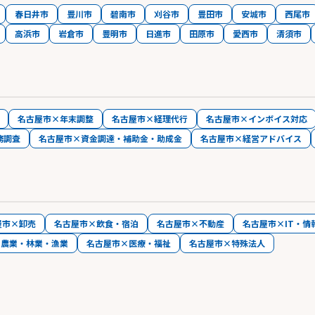
春日井市
豊川市
碧南市
刈谷市
豊田市
安城市
西尾市
高浜市
岩倉市
豊明市
日進市
田原市
愛西市
清須市
名古屋市×年末調整
名古屋市×経理代行
名古屋市×インボイス対応
務調査
名古屋市×資金調達・補助金・助成金
名古屋市×経営アドバイス
屋市×卸売
名古屋市×飲食・宿泊
名古屋市×不動産
名古屋市×IT・情
×農業・林業・漁業
名古屋市×医療・福祉
名古屋市×特殊法人