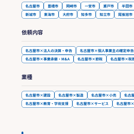
名古屋市
豊橋市
岡崎市
一宮市
瀬戸市
半田市
新城市
東海市
大府市
知多市
知立市
尾張旭市
依頼内容
名古屋市×法人の決算・申告
名古屋市×個人事業主の確定申告
名古屋市×事業承継・M&A
名古屋市×節税
名古屋市×税
業種
名古屋市×建設
名古屋市×製造
名古屋市×小売
名古
名古屋市×教育・学術支援
名古屋市×サービス
名古屋市