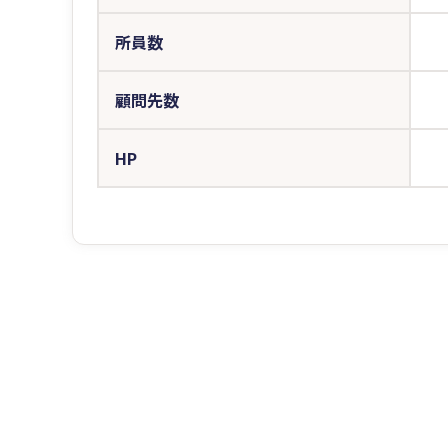
所員数
顧問先数
HP