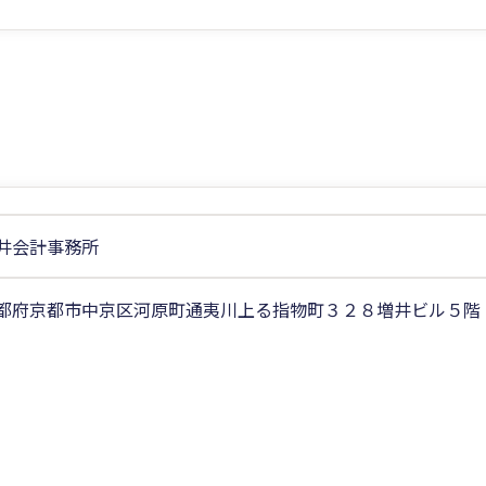
井会計事務所
都府京都市中京区河原町通夷川上る指物町３２８増井ビル５階