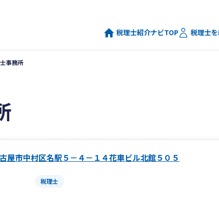
税理士紹介ナビTOP
税理士を
士事務所
所
古屋市中村区名駅５－４－１４花車ビル北館５０５
税理士