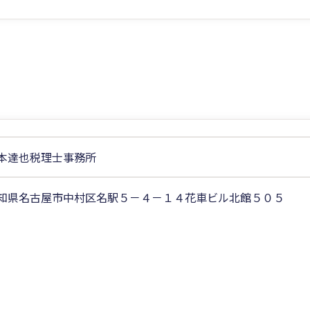
本達也税理士事務所
知県名古屋市中村区名駅５－４－１４花車ビル北館５０５