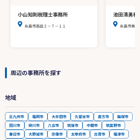
小山知則税理士事務所
池田清勇税
糸島市高田２－７－１１
糸島市美咲
周辺の事務所を探す
地域
北九州市
福岡市
大牟田市
久留米市
直方市
飯塚市
田川市
柳川市
八女市
筑後市
中間市
筑紫野市
春日市
大野城市
宗像市
太宰府市
古賀市
福津市