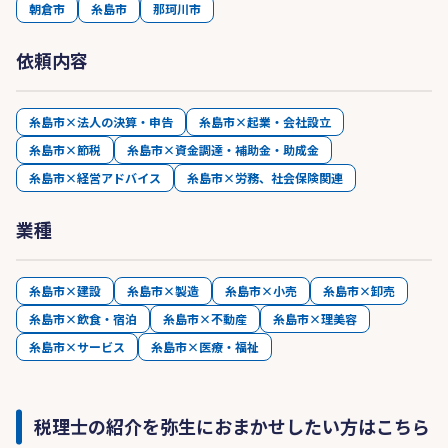
朝倉市
糸島市
那珂川市
依頼内容
糸島市×法人の決算・申告
糸島市×起業・会社設立
糸島市×節税
糸島市×資金調達・補助金・助成金
糸島市×経営アドバイス
糸島市×労務、社会保険関連
業種
糸島市×建設
糸島市×製造
糸島市×小売
糸島市×卸売
糸島市×飲食・宿泊
糸島市×不動産
糸島市×理美容
糸島市×サービス
糸島市×医療・福祉
税理士の紹介を弥生におまかせしたい方はこちら