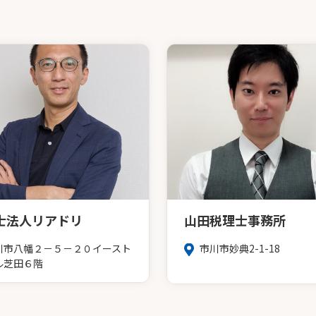
士法人リアドリ
山田税理士事務所
川市八幡２－５－２０イースト
市川市妙典2-1-18
ル芝田６階