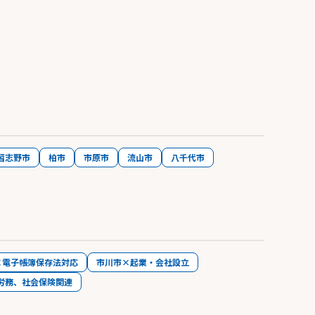
習志野市
柏市
市原市
流山市
八千代市
×電子帳簿保存法対応
市川市×起業・会社設立
労務、社会保険関連