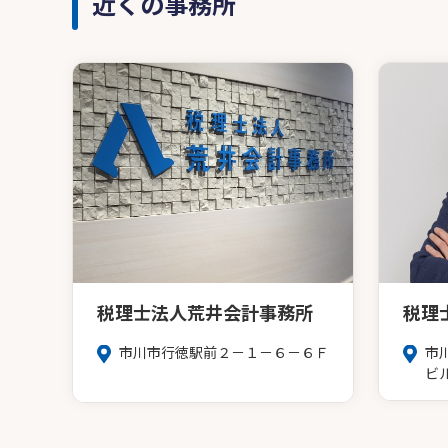
近くの事務所
税理士法人荒井会計事務所
税理
市川市行徳駅前２－１－６－６Ｆ
市
ビ