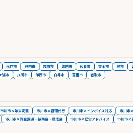
松戸市
野田市
茂原市
成田市
佐倉市
東金市
旭市
ケ浦市
八街市
印西市
白井市
富里市
香取市
市川市×年末調整
市川市×経理代行
市川市×インボイス対応
市川市
市川市×資金調達・補助金・助成金
市川市×経営アドバイス
市川市×