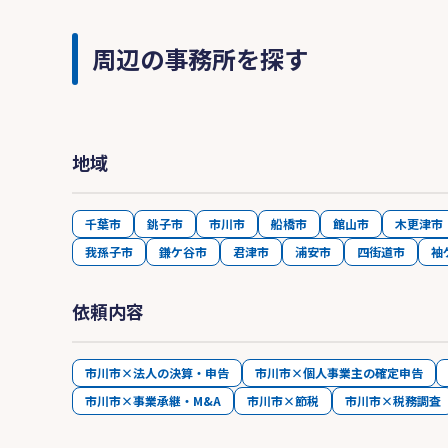
周辺の事務所を探す
地域
千葉市
銚子市
市川市
船橋市
館山市
木更津市
我孫子市
鎌ケ谷市
君津市
浦安市
四街道市
袖
依頼内容
市川市×法人の決算・申告
市川市×個人事業主の確定申告
市川市×事業承継・M&A
市川市×節税
市川市×税務調査