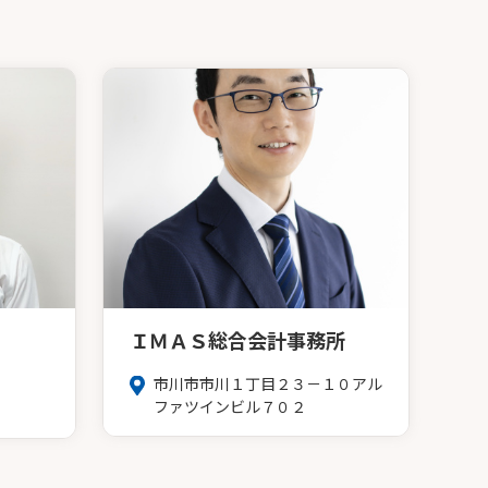
ＩＭＡＳ総合会計事務所
市川市市川１丁目２３－１０アル
ファツインビル７０２