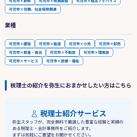
可児市×節税
可児市×税務調査
可児市×経営アドバイス
可児市×労務、社会保険関連
業種
可児市×建設
可児市×製造
可児市×小売
可児市×卸売
可児市×飲食・宿泊
可児市×不動産
可児市×理美容
可児市×サービス
可児市×医療・福祉
税理士の紹介を弥生におまかせしたい方はこちら
税理士紹介サービス
弥生スタッフが、完全無料で厳選した豊富な経験と実績の
ある税理士・会計事務所をご紹介します。
まずは気軽にご要望をお聞かせください。