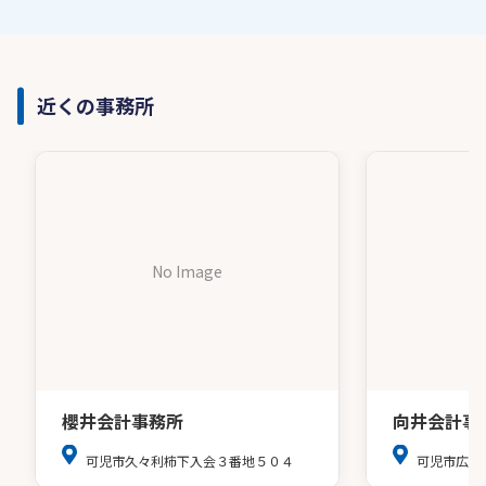
近くの事務所
No Image
櫻井会計事務所
向井会計事
可児市久々利柿下入会３番地５０４
可児市広見