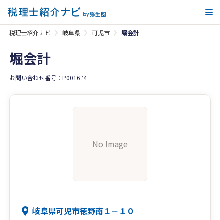
メ
税理士紹介ナビ
岐阜県
可児市
堀会計
堀会計
お問い合わせ番号：P001674
No Image
岐阜県可児市徳野南１－１０