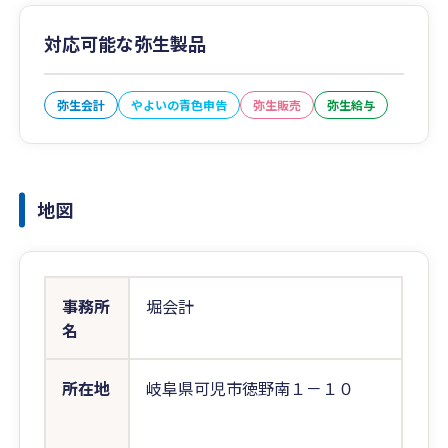
対応可能な弥生製品
弥生会計
やよいの青色申告
弥生販売
弥生給与
地図
事務所
堀会計
名
所在地
岐阜県可児市徳野南１－１０