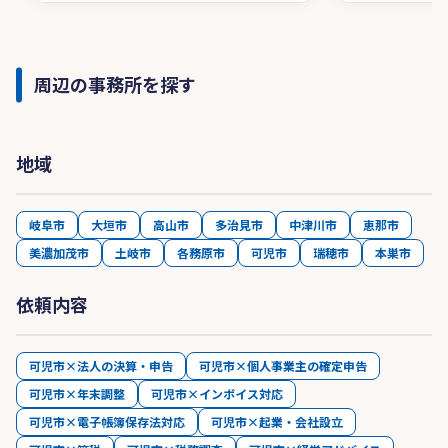
周辺の事務所を探す
地域
岐阜市
大垣市
高山市
多治見市
中津川市
恵那市
美濃加茂市
土岐市
各務原市
可児市
瑞穂市
本巣市
依頼内容
可児市×法人の決算・申告
可児市×個人事業主の確定申告
可児市×年末調整
可児市×インボイス対応
可児市×電子帳簿保存法対応
可児市×起業・会社設立