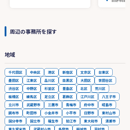
日野市日野
周辺の事務所を探す
地域
千代田区
中央区
港区
新宿区
文京区
台東区
墨田区
江東区
品川区
目黒区
大田区
世田谷区
渋谷区
中野区
杉並区
豊島区
北区
荒川区
板橋区
練馬区
足立区
葛飾区
江戸川区
八王子市
立川市
武蔵野市
三鷹市
青梅市
府中市
昭島市
調布市
町田市
小金井市
小平市
日野市
東村山市
国分寺市
国立市
福生市
狛江市
東大和市
清瀬市
東久留米市
武蔵村山市
多摩市
稲城市
羽村市