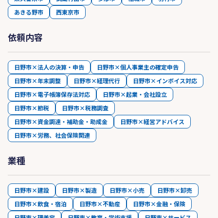
あきる野市
西東京市
依頼内容
日野市×法人の決算・申告
日野市×個人事業主の確定申告
日野市×年末調整
日野市×経理代行
日野市×インボイス対応
日野市×電子帳簿保存法対応
日野市×起業・会社設立
日野市×節税
日野市×税務調査
日野市×資金調達・補助金・助成金
日野市×経営アドバイス
日野市×労務、社会保険関連
業種
日野市×建設
日野市×製造
日野市×小売
日野市×卸売
日野市×飲食・宿泊
日野市×不動産
日野市×金融・保険
日野市×理美容
日野市×教育・学術支援
日野市×サービス