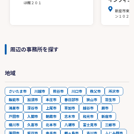
ほ館２０１
新座市東北
ン１０２
周辺の事務所を探す
地域
さいたま市
川越市
熊谷市
川口市
秩父市
所沢市
飯能市
加須市
本庄市
春日部市
狭山市
羽生市
鴻巣市
深谷市
上尾市
草加市
越谷市
蕨市
戸田市
入間市
朝霞市
志木市
和光市
新座市
桶川市
久喜市
北本市
八潮市
富士見市
三郷市
蓮田市
坂戸市
幸手市
鶴ヶ島市
吉川市
ふじみ野市