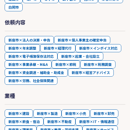
白岡市
依頼内容
新座市×法人の決算・申告
新座市×個人事業主の確定申告
新座市×年末調整
新座市×経理代行
新座市×インボイス対応
新座市×電子帳簿保存法対応
新座市×起業・会社設立
新座市×事業承継・M&A
新座市×節税
新座市×税務調査
新座市×資金調達・補助金・助成金
新座市×経営アドバイス
新座市×労務、社会保険関連
業種
新座市×建設
新座市×製造
新座市×小売
新座市×卸売
新座市×飲食・宿泊
新座市×不動産
新座市×IT・情報通信
新座市×理美容
新座市×教育・学術支援
新座市×サービス