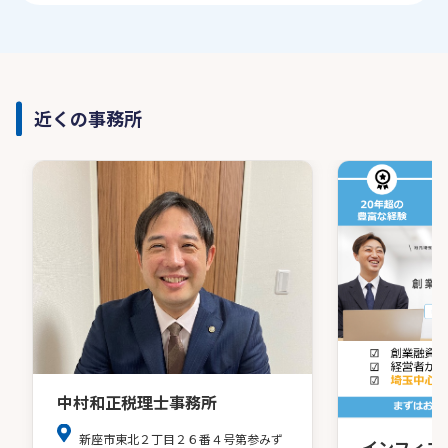
近くの事務所
中村和正税理士事務所
新座市東北２丁目２６番４号第参みず
インフィニ