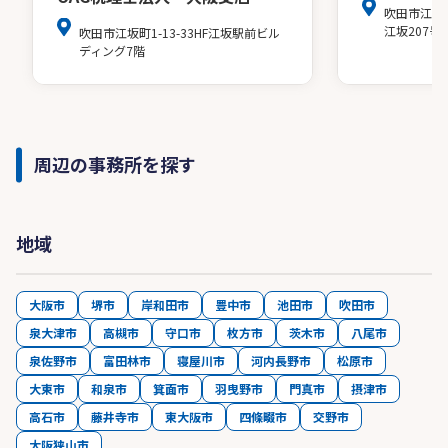
吹田市江の
江坂207号
吹田市江坂町1-13-33HF江坂駅前ビル
ディング7階
周辺の事務所を探す
地域
大阪市
堺市
岸和田市
豊中市
池田市
吹田市
泉大津市
高槻市
守口市
枚方市
茨木市
八尾市
泉佐野市
富田林市
寝屋川市
河内長野市
松原市
大東市
和泉市
箕面市
羽曳野市
門真市
摂津市
高石市
藤井寺市
東大阪市
四條畷市
交野市
大阪狭山市