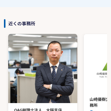
近くの事務所
山崎優樹公
務所
OAG税理士法人 大阪支店