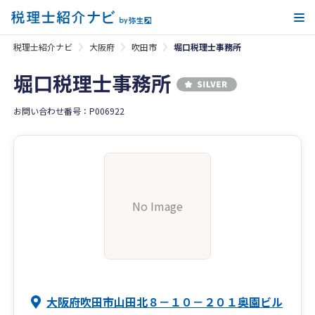
メ
税理士紹介ナビ
大阪府
吹田市
堀口税理士事務所
堀口税理士事務所
お問い合わせ番号：P006922
No Image
大阪府吹田市山田北８－１０－２０１奥園ビル