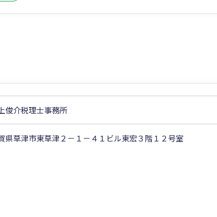
上俊介税理士事務所
賀県草津市東草津２－１－４１ビル東宏３階１２号室