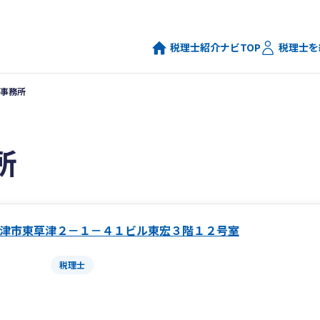
税理士紹介ナビTOP
税理士を
事務所
所
津市東草津２－１－４１ビル東宏３階１２号室
税理士