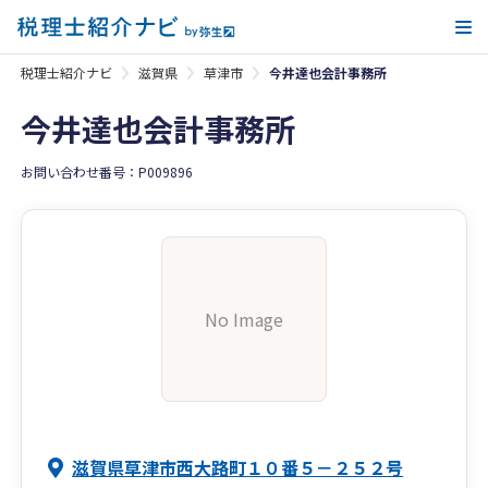
メ
税理士紹介ナビ
滋賀県
草津市
今井達也会計事務所
今井達也会計事務所
お問い合わせ番号：P009896
No Image
滋賀県草津市西大路町１０番５－２５２号