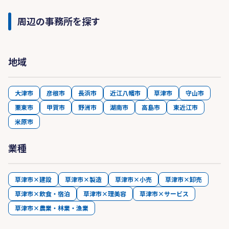
周辺の事務所を探す
地域
大津市
彦根市
長浜市
近江八幡市
草津市
守山市
栗東市
甲賀市
野洲市
湖南市
高島市
東近江市
米原市
業種
草津市×建設
草津市×製造
草津市×小売
草津市×卸売
草津市×飲食・宿泊
草津市×理美容
草津市×サービス
草津市×農業・林業・漁業