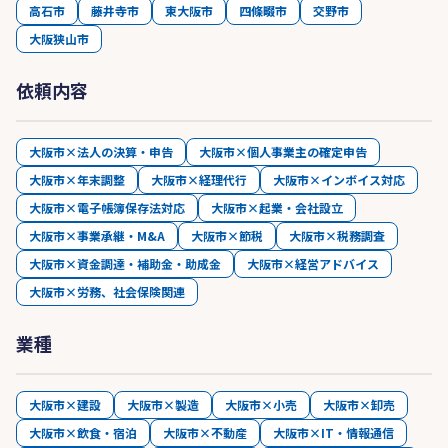
高石市
藤井寺市
東大阪市
四條畷市
交野市
大阪狭山市
依頼内容
大阪市×法人の決算・申告
大阪市×個人事業主の確定申告
大阪市×年末調整
大阪市×経理代行
大阪市×インボイス対応
大阪市×電子帳簿保存法対応
大阪市×起業・会社設立
大阪市×事業承継・M&A
大阪市×節税
大阪市×税務調査
大阪市×資金調達・補助金・助成金
大阪市×経営アドバイス
大阪市×労務、社会保険関連
業種
大阪市×建設
大阪市×製造
大阪市×小売
大阪市×卸売
大阪市×飲食・宿泊
大阪市×不動産
大阪市×IT・情報通信