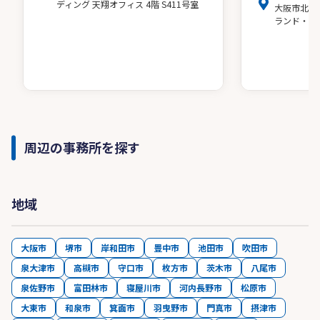
ディング 天翔オフィス 4階 S411号室
大阪市北区
ランド・ア
周辺の事務所を探す
地域
大阪市
堺市
岸和田市
豊中市
池田市
吹田市
泉大津市
高槻市
守口市
枚方市
茨木市
八尾市
泉佐野市
富田林市
寝屋川市
河内長野市
松原市
大東市
和泉市
箕面市
羽曳野市
門真市
摂津市