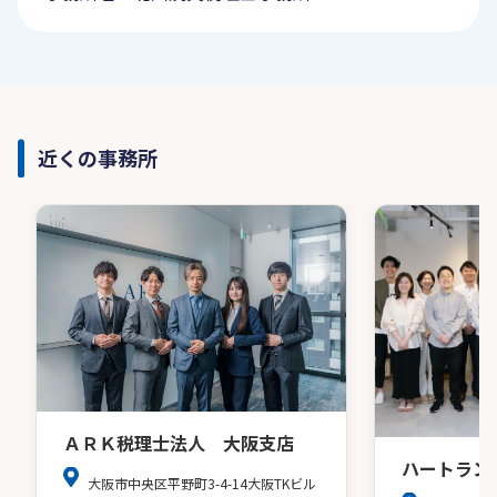
近くの事務所
ＡＲＫ税理士法人 大阪支店
ハートラン
大阪市中央区平野町3-4-14大阪TKビル