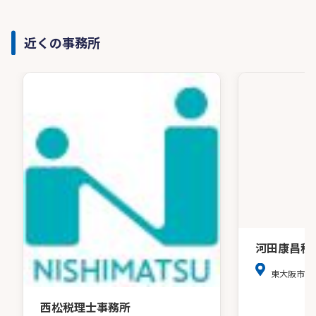
近くの事務所
河田康昌税
東大阪市中
西松税理士事務所