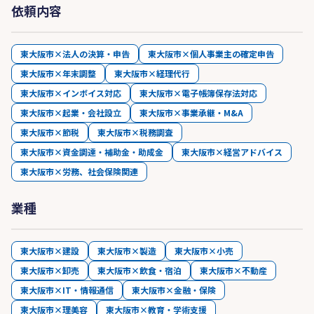
依頼内容
東大阪市×法人の決算・申告
東大阪市×個人事業主の確定申告
東大阪市×年末調整
東大阪市×経理代行
東大阪市×インボイス対応
東大阪市×電子帳簿保存法対応
東大阪市×起業・会社設立
東大阪市×事業承継・M&A
東大阪市×節税
東大阪市×税務調査
東大阪市×資金調達・補助金・助成金
東大阪市×経営アドバイス
東大阪市×労務、社会保険関連
業種
東大阪市×建設
東大阪市×製造
東大阪市×小売
東大阪市×卸売
東大阪市×飲食・宿泊
東大阪市×不動産
東大阪市×IT・情報通信
東大阪市×金融・保険
東大阪市×理美容
東大阪市×教育・学術支援