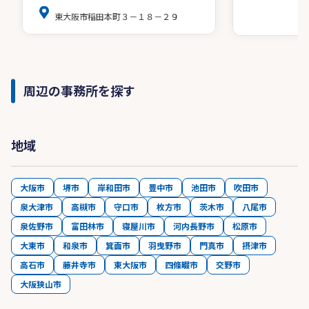
東大阪市稲田本町３－１８－２９
周辺の事務所を探す
地域
大阪市
堺市
岸和田市
豊中市
池田市
吹田市
泉大津市
高槻市
守口市
枚方市
茨木市
八尾市
泉佐野市
富田林市
寝屋川市
河内長野市
松原市
大東市
和泉市
箕面市
羽曳野市
門真市
摂津市
高石市
藤井寺市
東大阪市
四條畷市
交野市
大阪狭山市