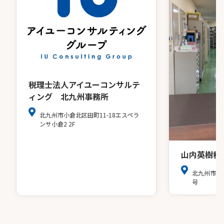
税理士法人アイユーコンサルテ
ィング 北九州事務所
北九州市小倉北区田町11-18エスペラ
ンサ小倉2 2F
山内英樹税
北九州市小
号