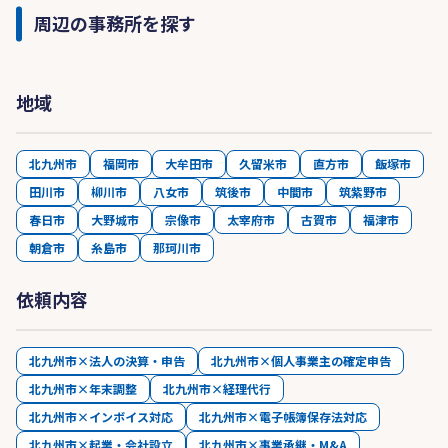
周辺の事務所を探す
地域
北九州市
福岡市
大牟田市
久留米市
直方市
飯塚市
田川市
柳川市
八女市
筑後市
中間市
筑紫野市
春日市
大野城市
宗像市
太宰府市
古賀市
福津市
朝倉市
糸島市
那珂川市
依頼内容
北九州市×法人の決算・申告
北九州市×個人事業主の確定申告
北九州市×年末調整
北九州市×経理代行
北九州市×インボイス対応
北九州市×電子帳簿保存法対応
北九州市×起業・会社設立
北九州市×事業承継・M&A