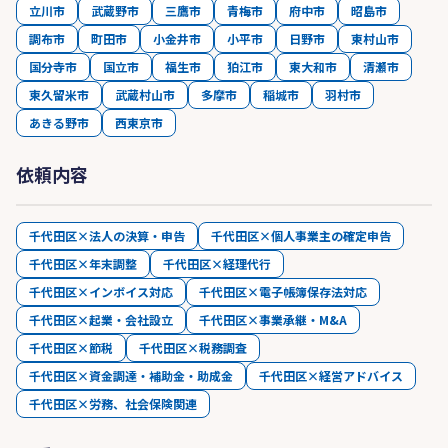
立川市
武蔵野市
三鷹市
青梅市
府中市
昭島市
調布市
町田市
小金井市
小平市
日野市
東村山市
国分寺市
国立市
福生市
狛江市
東大和市
清瀬市
東久留米市
武蔵村山市
多摩市
稲城市
羽村市
あきる野市
西東京市
依頼内容
千代田区×法人の決算・申告
千代田区×個人事業主の確定申告
千代田区×年末調整
千代田区×経理代行
千代田区×インボイス対応
千代田区×電子帳簿保存法対応
千代田区×起業・会社設立
千代田区×事業承継・M&A
千代田区×節税
千代田区×税務調査
千代田区×資金調達・補助金・助成金
千代田区×経営アドバイス
千代田区×労務、社会保険関連