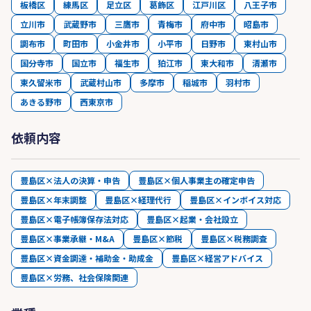
板橋区
練馬区
足立区
葛飾区
江戸川区
八王子市
立川市
武蔵野市
三鷹市
青梅市
府中市
昭島市
調布市
町田市
小金井市
小平市
日野市
東村山市
国分寺市
国立市
福生市
狛江市
東大和市
清瀬市
東久留米市
武蔵村山市
多摩市
稲城市
羽村市
あきる野市
西東京市
依頼内容
豊島区×法人の決算・申告
豊島区×個人事業主の確定申告
豊島区×年末調整
豊島区×経理代行
豊島区×インボイス対応
豊島区×電子帳簿保存法対応
豊島区×起業・会社設立
豊島区×事業承継・M&A
豊島区×節税
豊島区×税務調査
豊島区×資金調達・補助金・助成金
豊島区×経営アドバイス
豊島区×労務、社会保険関連