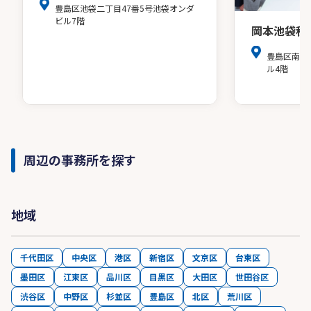
豊島区池袋二丁目47番5号池袋オンダ
ビル7階
岡本池袋税
豊島区南池袋
ル4階
周辺の事務所を探す
地域
千代田区
中央区
港区
新宿区
文京区
台東区
墨田区
江東区
品川区
目黒区
大田区
世田谷区
渋谷区
中野区
杉並区
豊島区
北区
荒川区