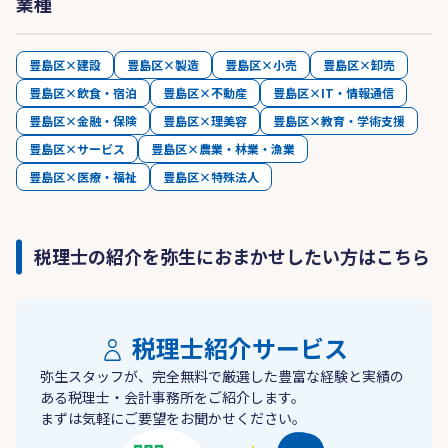
業種
豊島区×建設
豊島区×製造
豊島区×小売
豊島区×卸売
豊島区×飲食・宿泊
豊島区×不動産
豊島区×IT・情報通信
豊島区×金融・保険
豊島区×理美容
豊島区×教育・学術支援
豊島区×サービス
豊島区×農業・林業・漁業
豊島区×医療・福祉
豊島区×特殊法人
税理士の紹介を弥生におまかせしたい方はこちら
税理士紹介サービス
弥生スタッフが、完全無料で厳選した豊富な経験と実績の
ある税理士・会計事務所をご紹介します。
まずは気軽にご要望をお聞かせください。