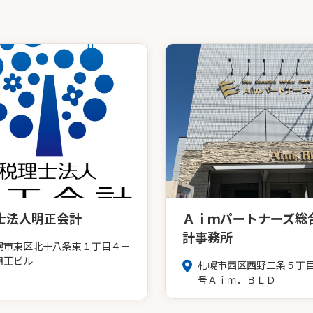
士法人明正会計
Ａｉｍパートナーズ総
計事務所
幌市東区北十八条東１丁目４－
明正ビル
札幌市西区西野二条５丁
号Ａｉｍ．ＢＬＤ