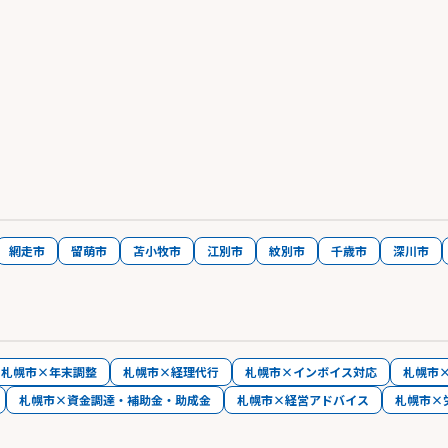
網走市
留萌市
苫小牧市
江別市
紋別市
千歳市
深川市
札幌市×年末調整
札幌市×経理代行
札幌市×インボイス対応
札幌市
札幌市×資金調達・補助金・助成金
札幌市×経営アドバイス
札幌市×