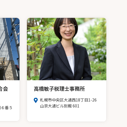
合会
高橋敏子税理士事務所
札幌市中央区大通西18丁目1-26
山京大通ビル別館 601
目６番５