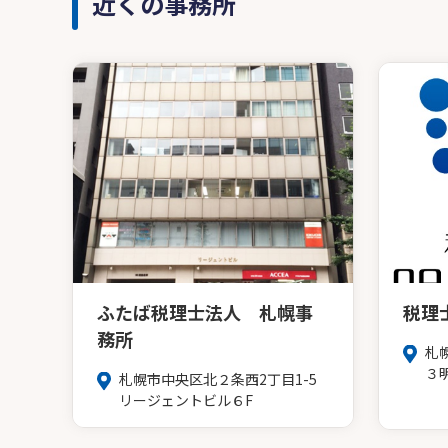
近くの事務所
ふたば税理士法人 札幌事
税理
務所
札
３
札幌市中央区北２条西2丁目1-5
リージェントビル６F