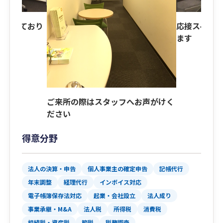
を承っており
応接スペー
ます
ご来所の際はスタッフへお声がけく
ださい
得意分野
法人の決算・申告
個人事業主の確定申告
記帳代行
年末調整
経理代行
インボイス対応
電子帳簿保存法対応
起業・会社設立
法人成り
事業承継・M&A
法人税
所得税
消費税
相続税・資産税
節税
税務調査