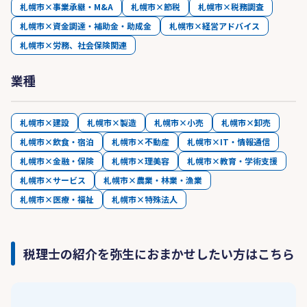
札幌市×事業承継・M&A
札幌市×節税
札幌市×税務調査
札幌市×資金調達・補助金・助成金
札幌市×経営アドバイス
札幌市×労務、社会保険関連
業種
札幌市×建設
札幌市×製造
札幌市×小売
札幌市×卸売
札幌市×飲食・宿泊
札幌市×不動産
札幌市×IT・情報通信
札幌市×金融・保険
札幌市×理美容
札幌市×教育・学術支援
札幌市×サービス
札幌市×農業・林業・漁業
札幌市×医療・福祉
札幌市×特殊法人
税理士の紹介を弥生におまかせしたい方はこちら