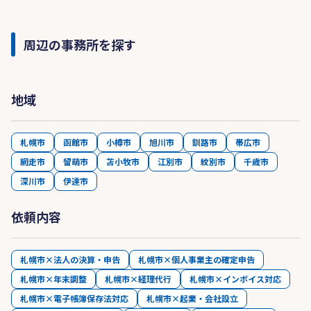
周辺の事務所を探す
地域
札幌市
函館市
小樽市
旭川市
釧路市
帯広市
網走市
留萌市
苫小牧市
江別市
紋別市
千歳市
深川市
伊達市
依頼内容
札幌市×法人の決算・申告
札幌市×個人事業主の確定申告
札幌市×年末調整
札幌市×経理代行
札幌市×インボイス対応
札幌市×電子帳簿保存法対応
札幌市×起業・会社設立