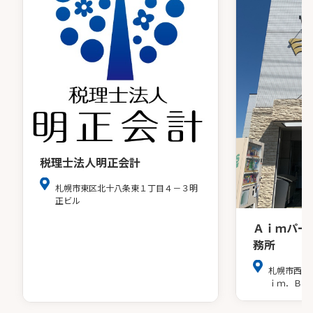
税理士法人明正会計
札幌市東区北十八条東１丁目４－３明
正ビル
Ａｉｍパー
務所
札幌市西区
ｉｍ．ＢＬ