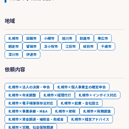
地域
札幌市
函館市
小樽市
旭川市
釧路市
帯広市
網走市
留萌市
苫小牧市
江別市
紋別市
千歳市
深川市
伊達市
依頼内容
札幌市×法人の決算・申告
札幌市×個人事業主の確定申告
札幌市×年末調整
札幌市×経理代行
札幌市×インボイス対応
札幌市×電子帳簿保存法対応
札幌市×起業・会社設立
札幌市×事業承継・M&A
札幌市×節税
札幌市×税務調査
札幌市×資金調達・補助金・助成金
札幌市×経営アドバイス
札幌市×労務、社会保険関連