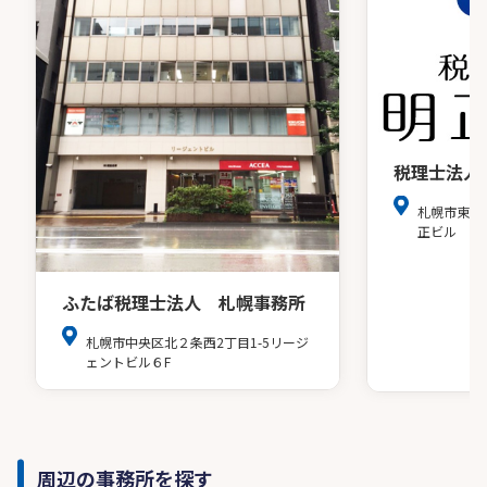
税理士法人
札幌市東区
正ビル
ふたば税理士法人 札幌事務所
札幌市中央区北２条西2丁目1-5リージ
ェントビル６F
周辺の事務所を探す