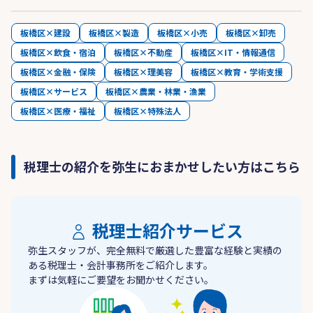
板橋区×建設
板橋区×製造
板橋区×小売
板橋区×卸売
板橋区×飲食・宿泊
板橋区×不動産
板橋区×IT・情報通信
板橋区×金融・保険
板橋区×理美容
板橋区×教育・学術支援
板橋区×サービス
板橋区×農業・林業・漁業
板橋区×医療・福祉
板橋区×特殊法人
税理士の紹介を弥生におまかせしたい方はこちら
税理士紹介サービス
弥生スタッフが、完全無料で厳選した豊富な経験と実績の
ある税理士・会計事務所をご紹介します。
まずは気軽にご要望をお聞かせください。