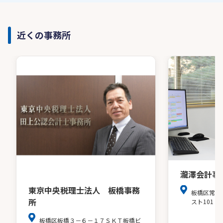
近くの事務所
瀧澤会計事
東京中央税理士法人 板橋事務
板橋区常盤
所
スト101
板橋区板橋３－６－１７ＳＫＴ板橋ビ