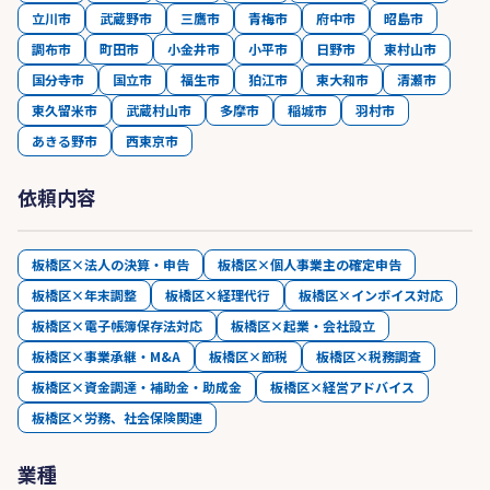
立川市
武蔵野市
三鷹市
青梅市
府中市
昭島市
調布市
町田市
小金井市
小平市
日野市
東村山市
国分寺市
国立市
福生市
狛江市
東大和市
清瀬市
東久留米市
武蔵村山市
多摩市
稲城市
羽村市
あきる野市
西東京市
依頼内容
板橋区×法人の決算・申告
板橋区×個人事業主の確定申告
板橋区×年末調整
板橋区×経理代行
板橋区×インボイス対応
板橋区×電子帳簿保存法対応
板橋区×起業・会社設立
板橋区×事業承継・M&A
板橋区×節税
板橋区×税務調査
板橋区×資金調達・補助金・助成金
板橋区×経営アドバイス
板橋区×労務、社会保険関連
業種