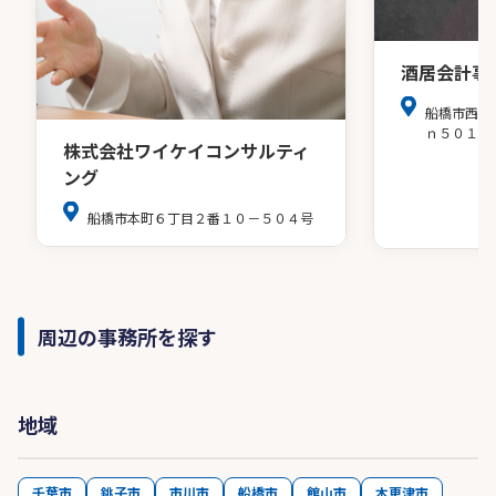
酒居会計事
船橋市西船
ｎ５０１
株式会社ワイケイコンサルティ
ング
船橋市本町６丁目２番１０－５０４号
周辺の事務所を探す
地域
千葉市
銚子市
市川市
船橋市
館山市
木更津市