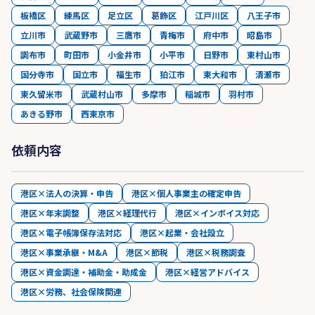
板橋区
練馬区
足立区
葛飾区
江戸川区
八王子市
立川市
武蔵野市
三鷹市
青梅市
府中市
昭島市
調布市
町田市
小金井市
小平市
日野市
東村山市
国分寺市
国立市
福生市
狛江市
東大和市
清瀬市
東久留米市
武蔵村山市
多摩市
稲城市
羽村市
あきる野市
西東京市
依頼内容
港区×法人の決算・申告
港区×個人事業主の確定申告
港区×年末調整
港区×経理代行
港区×インボイス対応
港区×電子帳簿保存法対応
港区×起業・会社設立
港区×事業承継・M&A
港区×節税
港区×税務調査
港区×資金調達・補助金・助成金
港区×経営アドバイス
港区×労務、社会保険関連