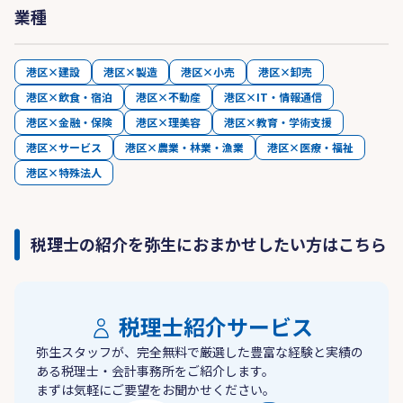
業種
港区×建設
港区×製造
港区×小売
港区×卸売
港区×飲食・宿泊
港区×不動産
港区×IT・情報通信
港区×金融・保険
港区×理美容
港区×教育・学術支援
港区×サービス
港区×農業・林業・漁業
港区×医療・福祉
港区×特殊法人
税理士の紹介を弥生におまかせしたい方はこちら
税理士紹介サービス
弥生スタッフが、完全無料で厳選した豊富な経験と実績の
ある税理士・会計事務所をご紹介します。
まずは気軽にご要望をお聞かせください。