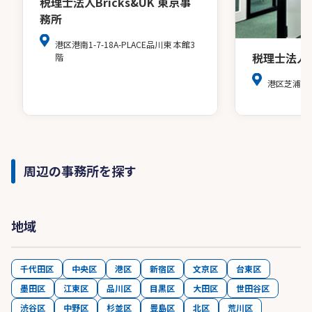
税理士法人Bricks&UK 東京事
務所
港区港南1-7-18A-PLACE品川東 本館3
税理士法人
階
港区芝浦３
周辺の事務所を探す
地域
千代田区
中央区
港区
新宿区
文京区
台東区
墨田区
江東区
品川区
目黒区
大田区
世田谷区
渋谷区
中野区
杉並区
豊島区
北区
荒川区