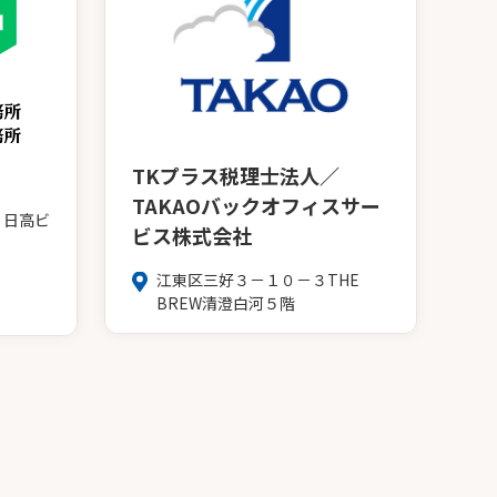
TKプラス税理士法人／
TAKAOバックオフィスサー
８日高ビ
ビス株式会社
江東区三好３－１０－３THE
BREW清澄白河５階