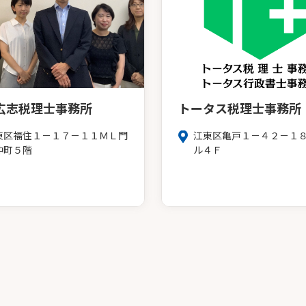
広志税理士事務所
トータス税理士事務所
東区福住１－１７－１１ＭＬ門
江東区亀戸１－４２－１
仲町５階
ル４Ｆ