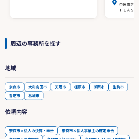
奈良市芝辻
ＦＬＡＳＨ
周辺の事務所を探す
地域
奈良市
大和高田市
天理市
橿原市
御所市
生駒市
香芝市
葛城市
依頼内容
奈良市×法人の決算・申告
奈良市×個人事業主の確定申告