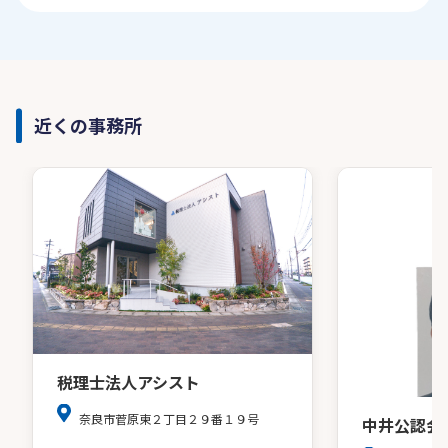
近くの事務所
税理士法人アシスト
奈良市菅原東２丁目２９番１９号
中井公認会