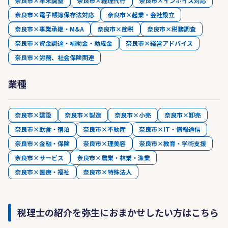
奈良市×年末調整
奈良市×経理代行
奈良市×インボイス対応
奈良市×電子帳簿保存法対応
奈良市×起業・会社設立
奈良市×事業承継・M&A
奈良市×節税
奈良市×税務調査
奈良市×資金調達・補助金・助成金
奈良市×経営アドバイス
奈良市×労務、社会保険関連
業種
奈良市×建設
奈良市×製造
奈良市×小売
奈良市×卸売
奈良市×飲食・宿泊
奈良市×不動産
奈良市×IT・情報通信
奈良市×金融・保険
奈良市×理美容
奈良市×教育・学術支援
奈良市×サービス
奈良市×農業・林業・漁業
奈良市×医療・福祉
奈良市×特殊法人
税理士の紹介を弥生におまかせしたい方はこちら