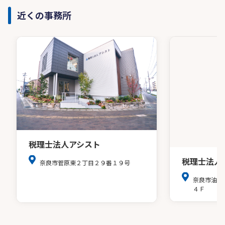
近くの事務所
税理士法人アシスト
税理士法人
奈良市菅原東２丁目２９番１９号
奈良市油阪
４Ｆ