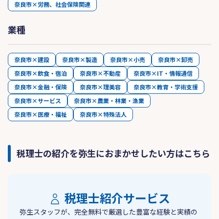
奈良市×労務、社会保険関連
業種
奈良市×建設
奈良市×製造
奈良市×小売
奈良市×卸売
奈良市×飲食・宿泊
奈良市×不動産
奈良市×IT・情報通信
奈良市×金融・保険
奈良市×理美容
奈良市×教育・学術支援
奈良市×サービス
奈良市×農業・林業・漁業
奈良市×医療・福祉
奈良市×特殊法人
税理士の紹介を弥生におまかせしたい方はこちら
税理士紹介サービス
弥生スタッフが、完全無料で厳選した豊富な経験と実績の