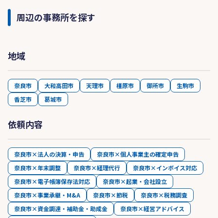
周辺の事務所を探す
地域
奈良市
大和高田市
天理市
橿原市
御所市
生駒市
香芝市
葛城市
依頼内容
奈良市×法人の決算・申告
奈良市×個人事業主の確定申告
奈良市×年末調整
奈良市×経理代行
奈良市×インボイス対応
奈良市×電子帳簿保存法対応
奈良市×起業・会社設立
奈良市×事業承継・M&A
奈良市×節税
奈良市×税務調査
奈良市×資金調達・補助金・助成金
奈良市×経営アドバイス