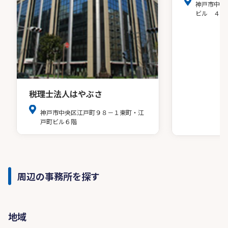
神戸市中央
ビル ４階
税理士法人はやぶさ
神戸市中央区江戸町９８－１東町・江
戸町ビル６階
周辺の事務所を探す
地域