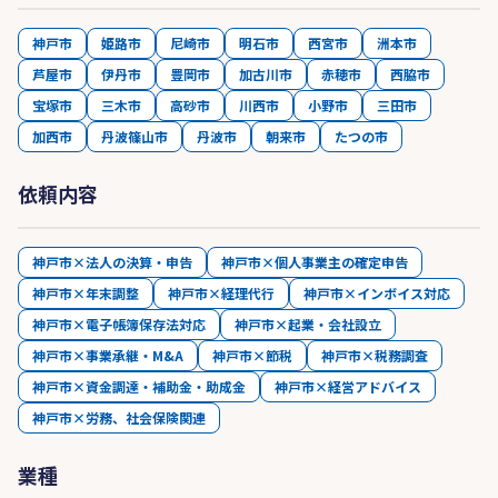
神戸市
姫路市
尼崎市
明石市
西宮市
洲本市
芦屋市
伊丹市
豊岡市
加古川市
赤穂市
西脇市
宝塚市
三木市
高砂市
川西市
小野市
三田市
加西市
丹波篠山市
丹波市
朝来市
たつの市
依頼内容
神戸市×法人の決算・申告
神戸市×個人事業主の確定申告
神戸市×年末調整
神戸市×経理代行
神戸市×インボイス対応
神戸市×電子帳簿保存法対応
神戸市×起業・会社設立
神戸市×事業承継・M&A
神戸市×節税
神戸市×税務調査
神戸市×資金調達・補助金・助成金
神戸市×経営アドバイス
神戸市×労務、社会保険関連
業種