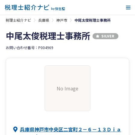
メ
税理士紹介ナビ
兵庫県
神戸市
中尾太俊税理士事務所
中尾太俊税理士事務所
お問い合わせ番号：P004969
No Image
兵庫県神戸市中央区二宮町２－６－１３Ｄｉａ